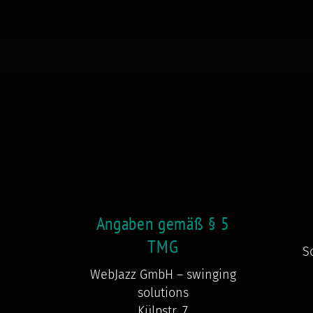
Angaben gemäß § 5
TMG
S
WebJazz GmbH – swinging
solutions
Külpstr. 7